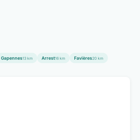
Gapennes
Arrest
Favières
13 km
16 km
20 km