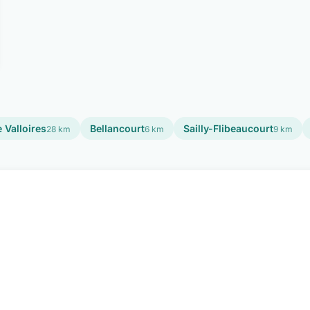
 Valloires
Bellancourt
Sailly-Flibeaucourt
28 km
6 km
9 km