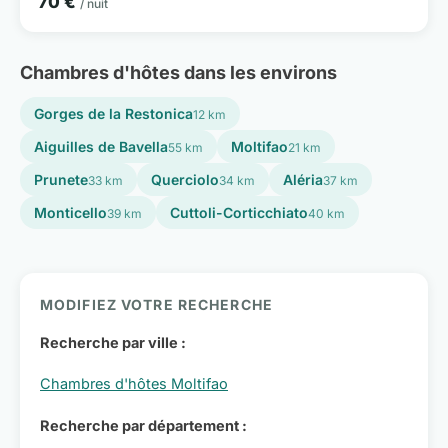
70 €
/ nuit
Chambres d'hôtes dans les environs
Gorges de la Restonica
12 km
Aiguilles de Bavella
Moltifao
55 km
21 km
Prunete
Querciolo
Aléria
33 km
34 km
37 km
Monticello
Cuttoli-Corticchiato
39 km
40 km
MODIFIEZ VOTRE RECHERCHE
Recherche par ville :
Chambres d'hôtes Moltifao
Recherche par département :