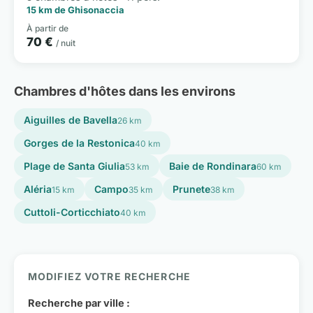
15 km de Ghisonaccia
À partir de
70 €
/ nuit
Chambres d'hôtes dans les environs
Aiguilles de Bavella
26 km
Gorges de la Restonica
40 km
Plage de Santa Giulia
Baie de Rondinara
53 km
60 km
Aléria
Campo
Prunete
15 km
35 km
38 km
Cuttoli-Corticchiato
40 km
MODIFIEZ VOTRE RECHERCHE
Recherche par ville :