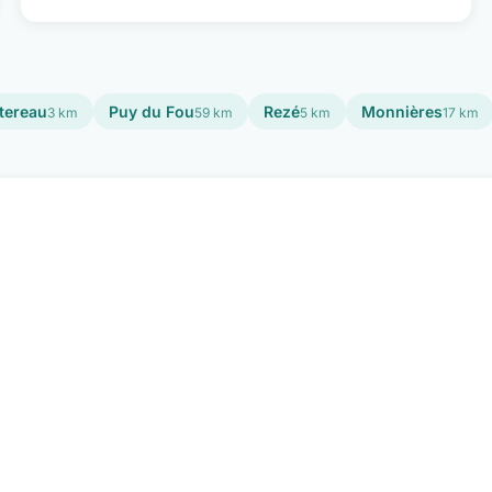
tereau
Puy du Fou
Rezé
Monnières
3 km
59 km
5 km
17 km