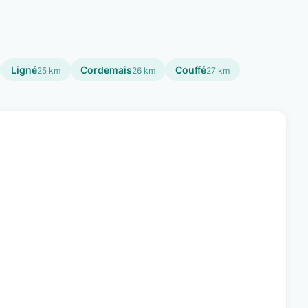
Ligné
Cordemais
Couffé
25 km
26 km
27 km