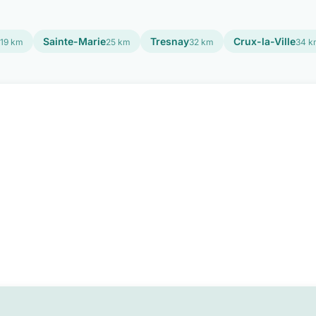
Sainte-Marie
Tresnay
Crux-la-Ville
19 km
25 km
32 km
34 k