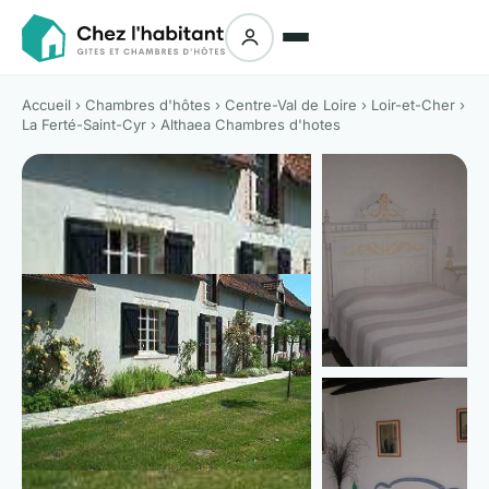
Accueil
›
Chambres d'hôtes
›
Centre-Val de Loire
›
Loir-et-Cher
›
La Ferté-Saint-Cyr
› Althaea Chambres d'hotes