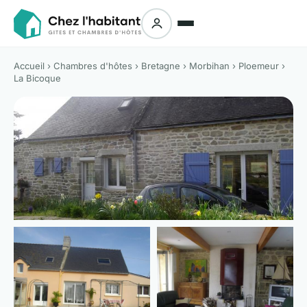
Accueil
›
Chambres d'hôtes
›
Bretagne
›
Morbihan
›
Ploemeur
›
La Bicoque