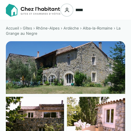
Accueil
›
Gîtes
›
Rhône-Alpes
›
Ardèche
›
Alba-la-Romaine
› La
Grange au Negre