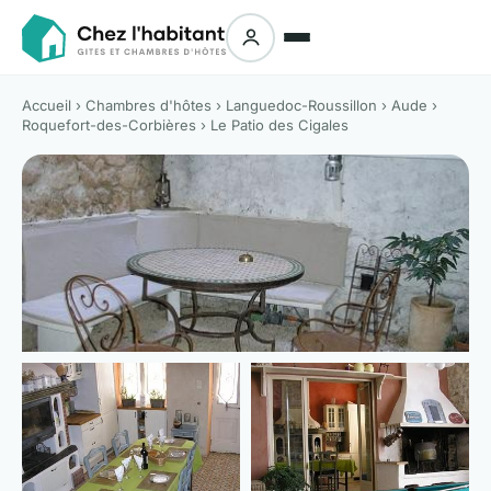
Accueil
›
Chambres d'hôtes
›
Languedoc-Roussillon
›
Aude
›
Roquefort-des-Corbières
› Le Patio des Cigales