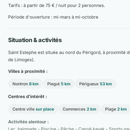
Tarifs : à partir de 75 € / nuit pour 2 personnes.
Période d'ouverture : mi-mars à mi-octobre
Situation & activités
Saint Estephe est située au nord du Périgord, à proximité 
de Limoges).
Villes à proximité :
Nontron
8 km
Piegut
5 km
Périgueux
53 km
Centres d'intérêt :
Centre ville
sur place
Commerces
2 km
Plage
2 km
Activités alentour :
Lac, baignade - Piscine - Pêche - Canoë kayak - Sports na