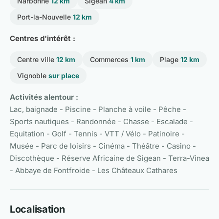
Narbonne
12 km
Sigean
4 km
Port-la-Nouvelle
12 km
Centres d'intérêt :
Centre ville
12 km
Commerces
1 km
Plage
12 km
Vignoble
sur place
Activités alentour :
Lac, baignade - Piscine - Planche à voile - Pêche -
Sports nautiques - Randonnée - Chasse - Escalade -
Equitation - Golf - Tennis - VTT / Vélo - Patinoire -
Musée - Parc de loisirs - Cinéma - Théâtre - Casino -
Discothèque - Réserve Africaine de Sigean - Terra-Vinea
- Abbaye de Fontfroide - Les Châteaux Cathares
Localisation