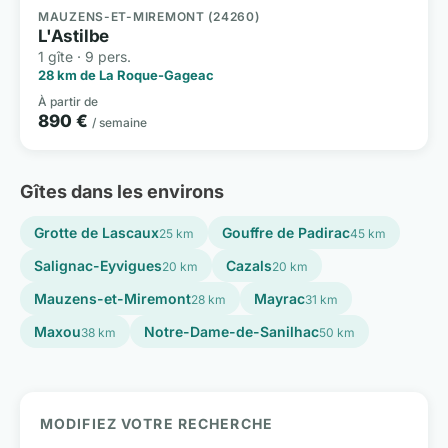
MAUZENS-ET-MIREMONT (24260)
L'Astilbe
1 gîte · 9 pers.
28 km de La Roque-Gageac
À partir de
890 €
/ semaine
Gîtes dans les environs
Grotte de Lascaux
Gouffre de Padirac
25 km
45 km
Salignac-Eyvigues
Cazals
20 km
20 km
Mauzens-et-Miremont
Mayrac
28 km
31 km
Maxou
Notre-Dame-de-Sanilhac
38 km
50 km
MODIFIEZ VOTRE RECHERCHE