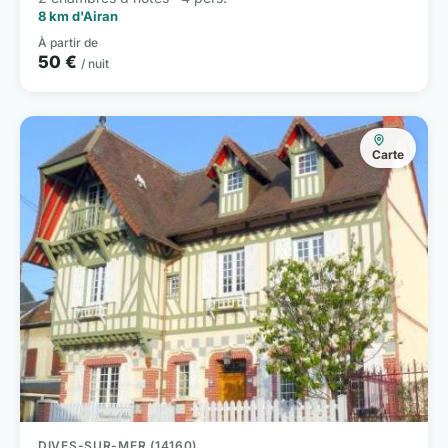
8 km d'Airan
À partir de
50 €
/ nuit
Carte
DIVES-SUR-MER (14160)