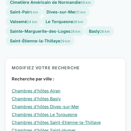
Cimetière Américain de Normandie
59 km
Saint-Pair
Dives-sur-Mer
8 km
21 km
Valsemé
Le Torquesne
24 km
26 km
Sainte-Marguerite-des-Loges
Basly
28 km
28 km
Saint-Étienne-la-Thillaye
29 km
MODIFIEZ VOTRE RECHERCHE
Recherche par ville :
Chambres d'hôtes Airan
Chambres d'hôtes Basly
Chambres d'hôtes Dives-sur-Mer
Chambres d'hôtes Le Torquesne
Chambres d'hôtes Saint-Etienne-la-Thillaye
Chambres d'hôtes Saint-Hymer