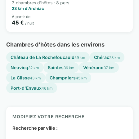
3 chambres d'hôtes · 8 pers.
23 km d'Archiac
À partir de
45 €
/ nuit
Chambres d'hôtes dans les environs
Château de La Rochefoucauld
Chérac
59 km
23 km
Neuvicq
Saintes
Vénérand
32 km
36 km
37 km
La Clisse
Champniers
43 km
45 km
Port-d'Envaux
46 km
MODIFIEZ VOTRE RECHERCHE
Recherche par ville :