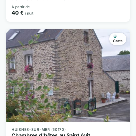
À partir de
40 €
/ nuit
Carte
HUISNES-SUR-MER (50170)
Chambres d'hôtes au Saint Avit