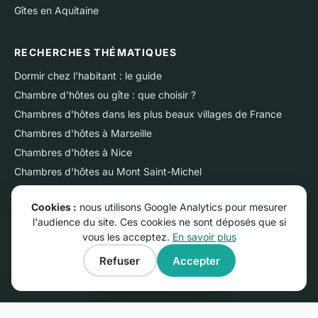
Gîtes en Aquitaine
RECHERCHES THÉMATIQUES
Dormir chez l'habitant : le guide
Chambre d'hôtes ou gîte : que choisir ?
Chambres d'hôtes dans les plus beaux villages de France
Chambres d'hôtes à Marseille
Chambres d'hôtes à Nice
Chambres d'hôtes au Mont Saint-Michel
Chambres d'hôtes sur l'Ile de Ré
Cookies :
nous utilisons Google Analytics pour mesurer
Chambres d'hôtes près du Futuroscope
l'audience du site. Ces cookies ne sont déposés que si
Chambres d'hôtes en Camargue
vous les acceptez.
En savoir plus
Gîtes dans les plus beaux villages de France
Refuser
Accepter
Gîtes près du Mont Saint-Michel
Afficher la carte
PROPRIÉTAIRES