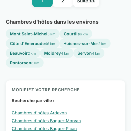
1
2
Suite >>
Chambres d'hôtes dans les environs
Mont Saint-Michel
Courtils
5 km
6 km
Côte d'Emeraude
Huisnes-sur-Mer
46 km
2 km
Beauvoir
Moidrey
Servon
2 km
4 km
4 km
Pontorson
6 km
MODIFIEZ VOTRE RECHERCHE
Recherche par ville :
Chambres d'hôtes Ardevon
Chambres d'hôtes Baguer-Morvan
Chambres d'hôtes Baguer-Pican