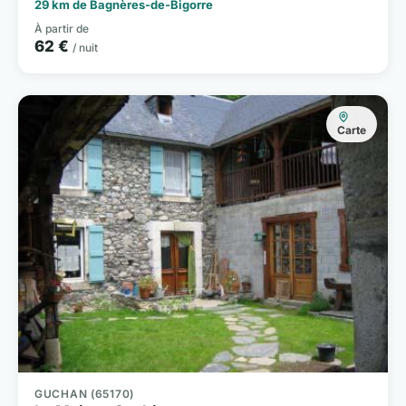
29 km de Bagnères-de-Bigorre
À partir de
62 €
/ nuit
Carte
GUCHAN (65170)