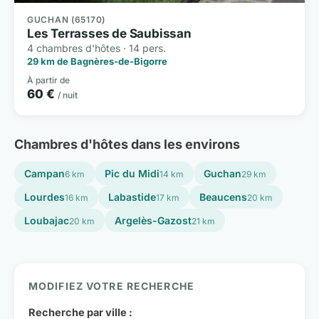
GUCHAN (65170)
Les Terrasses de Saubissan
4 chambres d'hôtes · 14 pers.
29 km de Bagnères-de-Bigorre
À partir de
60 €
/ nuit
Chambres d'hôtes dans les environs
Campan
Pic du Midi
Guchan
6 km
14 km
29 km
Lourdes
Labastide
Beaucens
16 km
17 km
20 km
Loubajac
Argelès-Gazost
20 km
21 km
MODIFIEZ VOTRE RECHERCHE
Recherche par ville :