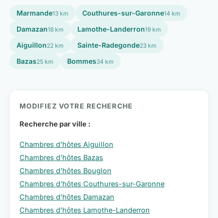
Marmande
Couthures-sur-Garonne
13 km
14 km
Damazan
Lamothe-Landerron
18 km
19 km
Aiguillon
Sainte-Radegonde
22 km
23 km
Bazas
Bommes
25 km
34 km
MODIFIEZ VOTRE RECHERCHE
Recherche par ville :
Chambres d'hôtes Aiguillon
Chambres d'hôtes Bazas
Chambres d'hôtes Bouglon
Chambres d'hôtes Couthures-sur-Garonne
Chambres d'hôtes Damazan
Chambres d'hôtes Lamothe-Landerron