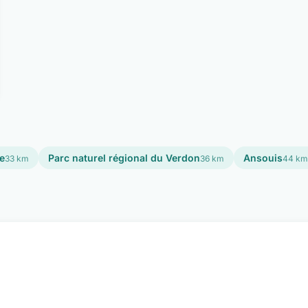
e
Parc naturel régional du Verdon
Ansouis
33 km
36 km
44 km