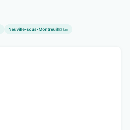
Neuville-sous-Montreuil
m
53 km