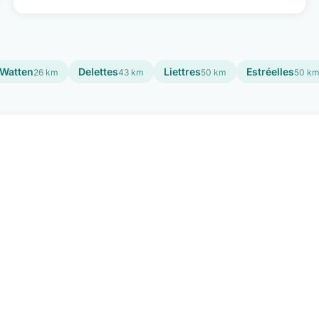
Watten
Delettes
Liettres
Estréelles
26 km
43 km
50 km
50 k