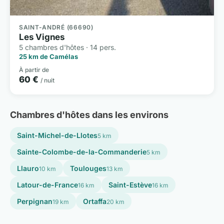
SAINT-ANDRÉ (66690)
Les Vignes
5 chambres d'hôtes · 14 pers.
25 km de Camélas
À partir de
60 €
/ nuit
Chambres d'hôtes dans les environs
Saint-Michel-de-Llotes
5 km
Sainte-Colombe-de-la-Commanderie
5 km
Llauro
Toulouges
10 km
13 km
Latour-de-France
Saint-Estève
16 km
16 km
Perpignan
Ortaffa
19 km
20 km