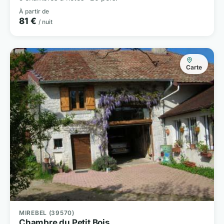
À partir de
81 €
/ nuit
Carte
MIREBEL (39570)
Chambre du Petit Bois