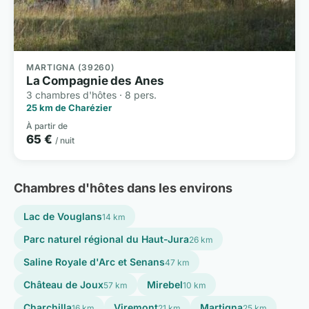
MARTIGNA (39260)
La Compagnie des Anes
3 chambres d'hôtes · 8 pers.
25 km de Charézier
À partir de
65 €
/ nuit
Chambres d'hôtes dans les environs
Lac de Vouglans
14 km
Parc naturel régional du Haut-Jura
26 km
Saline Royale d'Arc et Senans
47 km
Château de Joux
Mirebel
57 km
10 km
Charchilla
Viremont
Martigna
16 km
21 km
25 km