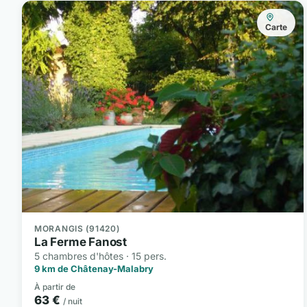
Carte
MORANGIS (91420)
La Ferme Fanost
5 chambres d'hôtes · 15 pers.
9 km de Châtenay-Malabry
À partir de
63 €
/ nuit