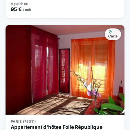
À partir de
95 €
/ nuit
Carte
PARIS (75011)
Appartement d'hôtes Folie République