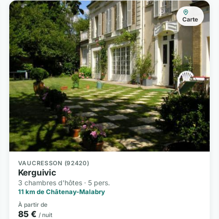
Carte
VAUCRESSON (92420)
Kerguivic
3 chambres d'hôtes · 5 pers.
11 km de Châtenay-Malabry
À partir de
85 €
/ nuit