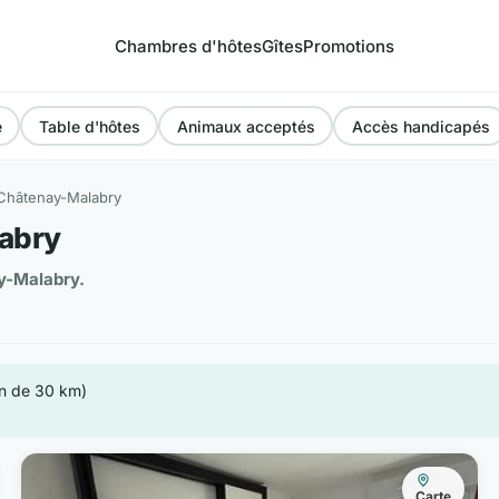
Chambres d'hôtes
Gîtes
Promotions
e
Table d'hôtes
Animaux acceptés
Accès handicapés
Châtenay-Malabry
abry
y-Malabry.
on de 30 km)
Carte