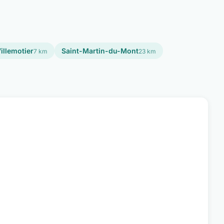
illemotier
Saint-Martin-du-Mont
7 km
23 km