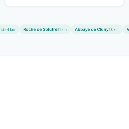
ura
Roche de Solutré
Abbaye de Cluny
V
44 km
51 km
58 km