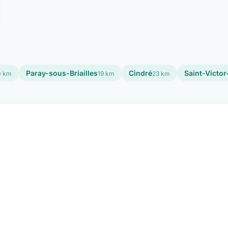
Paray-sous-Briailles
Cindré
Saint-Victo
0 km
19 km
23 km