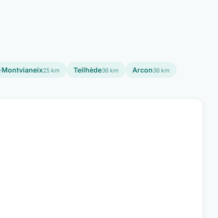
r-Montvianeix
Teilhède
Arcon
25 km
36 km
36 km