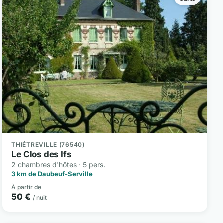
THIÉTREVILLE (76540)
Le Clos des Ifs
2 chambres d'hôtes · 5 pers.
3 km de Daubeuf-Serville
À partir de
50 €
/ nuit