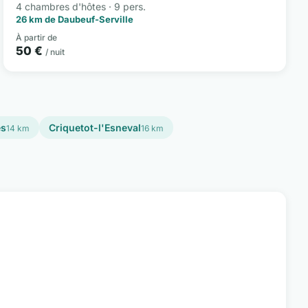
4 chambres d'hôtes · 9 pers.
26 km de Daubeuf-Serville
À partir de
50 €
/ nuit
es
Criquetot-l'Esneval
14 km
16 km