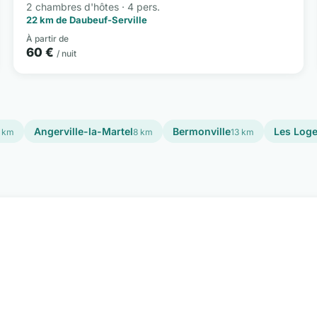
2 chambres d'hôtes · 4 pers.
22 km de Daubeuf-Serville
À partir de
60 €
/ nuit
Angerville-la-Martel
Bermonville
Les Log
 km
8 km
13 km