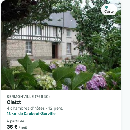
Carte
BERMONVILLE (76640)
Clatot
4 chambres d'hôtes · 12 pers.
13 km de Daubeuf-Serville
À partir de
36 €
/ nuit