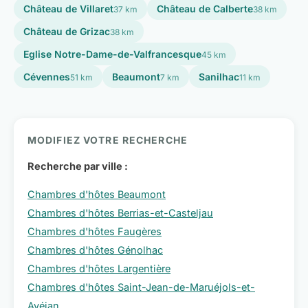
Château de Villaret
Château de Calberte
37 km
38 km
Château de Grizac
38 km
Eglise Notre-Dame-de-Valfrancesque
45 km
Cévennes
Beaumont
Sanilhac
51 km
7 km
11 km
MODIFIEZ VOTRE RECHERCHE
Recherche par ville :
Chambres d'hôtes Beaumont
Chambres d'hôtes Berrias-et-Casteljau
Chambres d'hôtes Faugères
Chambres d'hôtes Génolhac
Chambres d'hôtes Largentière
Chambres d'hôtes Saint-Jean-de-Maruéjols-et-
Avéjan