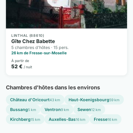
LINTHAL (68610)
Gîte Chez Babette
5 chambres d'hôtes · 15 pers.
26 km de Fresse-sur-Moselle
À partir de
52 €
/ nuit
Chambres d'hôtes dans les environs
Château d'Oricourt
Haut-Koenigsbourg
43 km
59 km
Bussang
Ventron
Sewen
5 km
9 km
12 km
Kirchberg
Auxelles-Bas
Fresse
15 km
16 km
16 km