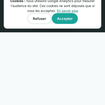
Cookies :
nous utilisons Google Analytics pour mesurer
Chambres d'hôtes près du Futuroscope
l'audience du site. Ces cookies ne sont déposés que si
Chambres d'hôtes en Camargue
vous les acceptez.
En savoir plus
Gîtes dans les plus beaux villages de France
Refuser
Accepter
Gîtes près du Mont Saint-Michel
Afficher la carte
PROPRIÉTAIRES
Publier une annonce : 29 €/an
Ouvrir un gîte ou une chambre d'hôtes : le guide
Espace membres
Questions fréquentes
Nous contacter
© RGNS Online - Tous droits réservés.
Conditions générales d'utilisation
·
Mentions légales
·
Confidentialité
·
Cookies