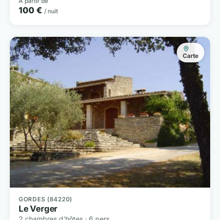
À partir de
100 €
/ nuit
Carte
GORDES (84220)
Le Verger
2 chambres d'hôtes · 6 pers.