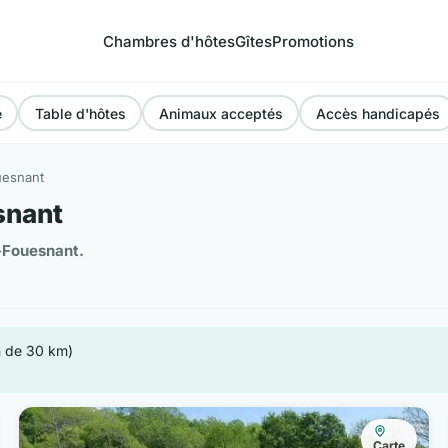
Chambres d'hôtes
Gîtes
Promotions
e
Table d'hôtes
Animaux acceptés
Accès handicapés
uesnant
snant
-Fouesnant.
n de 30 km)
Carte