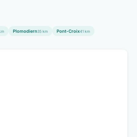
Plomodiern
Pont-Croix
km
35 km
41 km