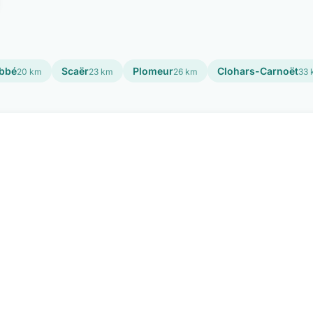
Abbé
Scaër
Plomeur
Clohars-Carnoët
20 km
23 km
26 km
33 