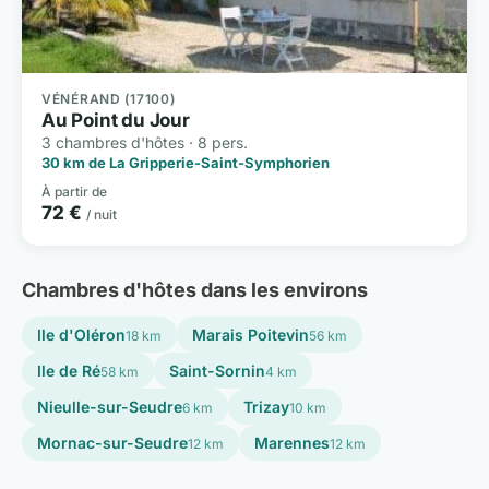
VÉNÉRAND (17100)
Au Point du Jour
3 chambres d'hôtes · 8 pers.
30 km de La Gripperie-Saint-Symphorien
À partir de
72 €
/ nuit
Chambres d'hôtes dans les environs
Ile d'Oléron
Marais Poitevin
18 km
56 km
Ile de Ré
Saint-Sornin
58 km
4 km
Nieulle-sur-Seudre
Trizay
6 km
10 km
Mornac-sur-Seudre
Marennes
12 km
12 km