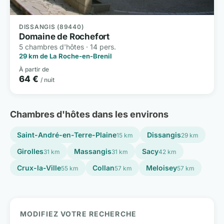
DISSANGIS (89440)
Domaine de Rochefort
5 chambres d'hôtes · 14 pers.
29 km de La Roche-en-Brenil
À partir de
64 €
/ nuit
Chambres d'hôtes dans les environs
Saint-André-en-Terre-Plaine
Dissangis
15 km
29 km
Girolles
Massangis
Sacy
31 km
31 km
42 km
Crux-la-Ville
Collan
Meloisey
55 km
57 km
57 km
MODIFIEZ VOTRE RECHERCHE