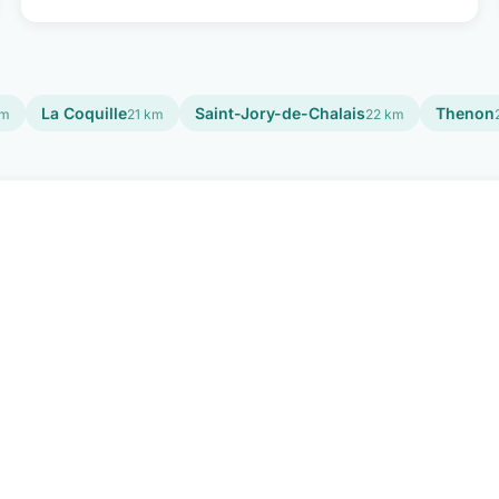
La Coquille
Saint-Jory-de-Chalais
Thenon
km
21 km
22 km