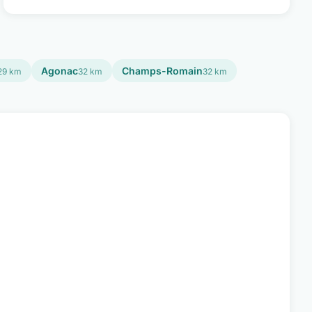
Agonac
Champs-Romain
29 km
32 km
32 km