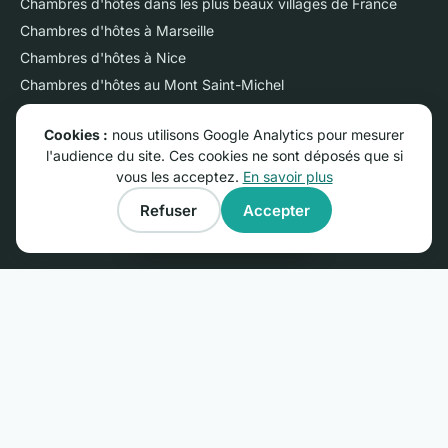
Chambres d'hôtes dans les plus beaux villages de France
Chambres d'hôtes à Marseille
Chambres d'hôtes à Nice
Chambres d'hôtes au Mont Saint-Michel
Chambres d'hôtes sur l'Ile de Ré
Cookies :
nous utilisons Google Analytics pour mesurer
Chambres d'hôtes près du Futuroscope
l'audience du site. Ces cookies ne sont déposés que si
Chambres d'hôtes en Camargue
vous les acceptez.
En savoir plus
Gîtes dans les plus beaux villages de France
Refuser
Accepter
Gîtes près du Mont Saint-Michel
Afficher la carte
PROPRIÉTAIRES
Publier une annonce : 29 €/an
Ouvrir un gîte ou une chambre d'hôtes : le guide
Espace membres
Questions fréquentes
Nous contacter