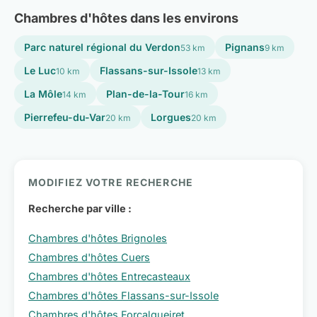
Chambres d'hôtes dans les environs
Parc naturel régional du Verdon
Pignans
53 km
9 km
Le Luc
Flassans-sur-Issole
10 km
13 km
La Môle
Plan-de-la-Tour
14 km
16 km
Pierrefeu-du-Var
Lorgues
20 km
20 km
MODIFIEZ VOTRE RECHERCHE
Recherche par ville :
Chambres d'hôtes Brignoles
Chambres d'hôtes Cuers
Chambres d'hôtes Entrecasteaux
Chambres d'hôtes Flassans-sur-Issole
Chambres d'hôtes Forcalqueiret