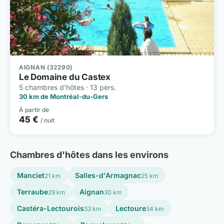
AIGNAN (32290)
Le Domaine du Castex
5 chambres d'hôtes · 13 pers.
30 km de Montréal-du-Gers
À partir de
45 €
/ nuit
Chambres d'hôtes dans les environs
Manciet
Salles-d'Armagnac
21 km
25 km
Terraube
Aignan
29 km
30 km
Castéra-Lectourois
Lectoure
33 km
34 km