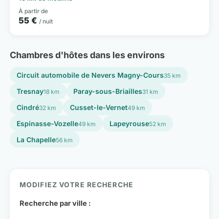
À partir de
55 €
/ nuit
Chambres d'hôtes dans les environs
Circuit automobile de Nevers Magny-Cours
35 km
Tresnay
Paray-sous-Briailles
18 km
31 km
Cindré
Cusset-le-Vernet
32 km
49 km
Espinasse-Vozelle
Lapeyrouse
49 km
52 km
La Chapelle
56 km
MODIFIEZ VOTRE RECHERCHE
Recherche par ville :