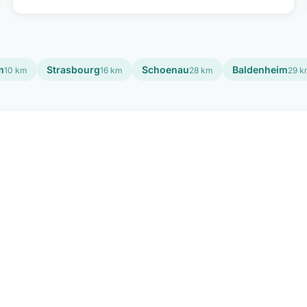
m
Strasbourg
Schoenau
Baldenheim
10 km
16 km
28 km
29 k