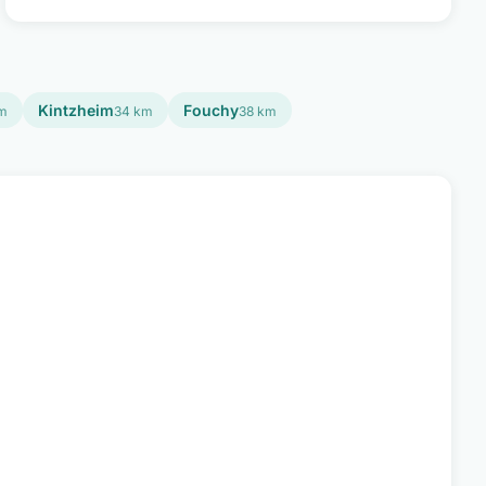
Kintzheim
Fouchy
m
34 km
38 km