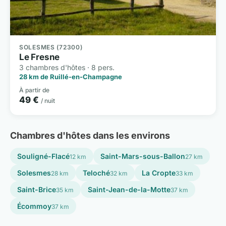
SOLESMES (72300)
Le Fresne
3 chambres d'hôtes · 8 pers.
28 km de Ruillé-en-Champagne
À partir de
49 €
/ nuit
Chambres d'hôtes dans les environs
Souligné-Flacé
Saint-Mars-sous-Ballon
12 km
27 km
Solesmes
Teloché
La Cropte
28 km
32 km
33 km
Saint-Brice
Saint-Jean-de-la-Motte
35 km
37 km
Écommoy
37 km