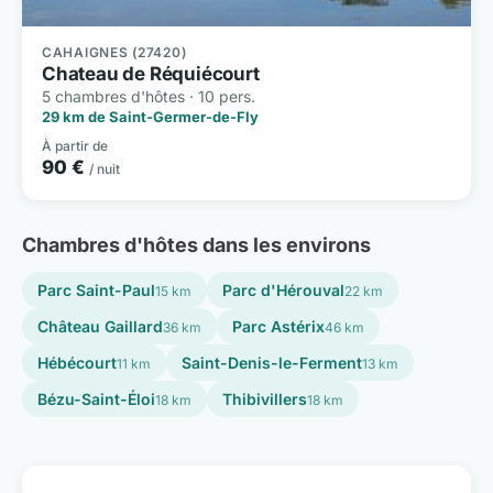
CAHAIGNES (27420)
Chateau de Réquiécourt
5 chambres d'hôtes · 10 pers.
29 km de Saint-Germer-de-Fly
À partir de
90 €
/ nuit
Chambres d'hôtes dans les environs
Parc Saint-Paul
Parc d'Hérouval
15 km
22 km
Château Gaillard
Parc Astérix
36 km
46 km
Hébécourt
Saint-Denis-le-Ferment
11 km
13 km
Bézu-Saint-Éloi
Thibivillers
18 km
18 km