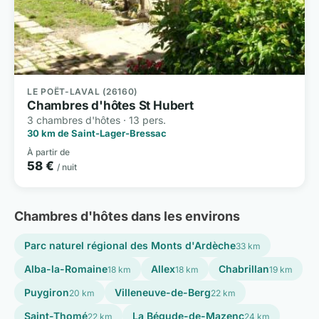
LE POËT-LAVAL (26160)
Chambres d'hôtes St Hubert
3 chambres d'hôtes · 13 pers.
30 km de Saint-Lager-Bressac
À partir de
58 €
/ nuit
Chambres d'hôtes dans les environs
Parc naturel régional des Monts d'Ardèche
33 km
Alba-la-Romaine
Allex
Chabrillan
18 km
18 km
19 km
Puygiron
Villeneuve-de-Berg
20 km
22 km
Saint-Thomé
La Bégude-de-Mazenc
22 km
24 km