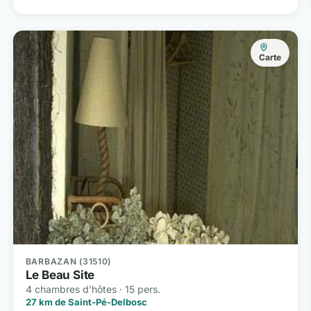
Carte
BARBAZAN (31510)
Le Beau Site
4 chambres d'hôtes · 15 pers.
27 km de Saint-Pé-Delbosc