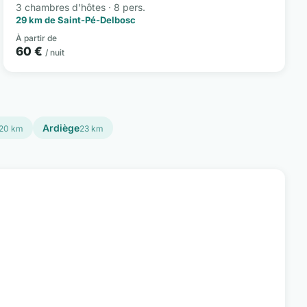
3 chambres d'hôtes · 8 pers.
29 km de Saint-Pé-Delbosc
À partir de
60 €
/ nuit
Ardiège
20 km
23 km