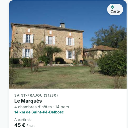
Carte
SAINT-FRAJOU (31230)
Le Marquès
4 chambres d'hôtes · 14 pers.
14 km de Saint-Pé-Delbosc
À partir de
45 €
/ nuit