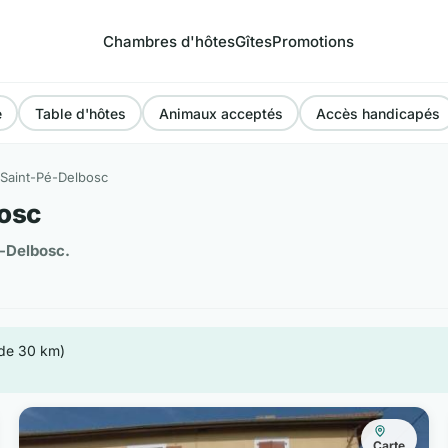
Chambres d'hôtes
Gîtes
Promotions
e
Table d'hôtes
Animaux acceptés
Accès handicapés
Saint-Pé-Delbosc
osc
-Delbosc.
 de 30 km)
Carte