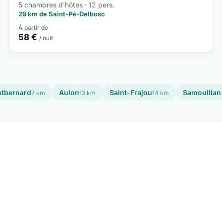
5 chambres d'hôtes · 12 pers.
29 km de Saint-Pé-Delbosc
À partir de
58 €
/ nuit
tbernard
Aulon
Saint-Frajou
Samouillan
7 km
13 km
14 km