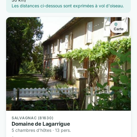
Les distances ci-dessous sont exprimées à vol d'oiseau.
Carte
SALVAGNAC (81630)
Domaine de Lagarrigue
5 chambres d'hôtes · 13 pers.