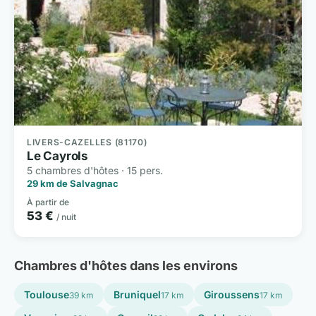
LIVERS-CAZELLES (81170)
Le Cayrols
5 chambres d'hôtes · 15 pers.
29 km de Salvagnac
À partir de
53 €
/ nuit
Chambres d'hôtes dans les environs
Toulouse
Bruniquel
Giroussens
39 km
17 km
17 km