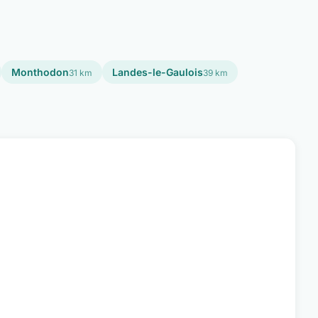
Monthodon
Landes-le-Gaulois
31 km
39 km