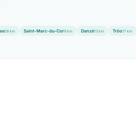
se
Saint-Marc-du-Cor
Danzé
Trôo
58 km
9 km
13 km
17 km