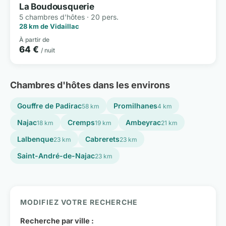
La Boudousquerie
5 chambres d'hôtes · 20 pers.
28 km de Vidaillac
À partir de
64 €
/ nuit
Chambres d'hôtes dans les environs
Gouffre de Padirac
Promilhanes
58 km
4 km
Najac
Cremps
Ambeyrac
18 km
19 km
21 km
Lalbenque
Cabrerets
23 km
23 km
Saint-André-de-Najac
23 km
MODIFIEZ VOTRE RECHERCHE
Recherche par ville :