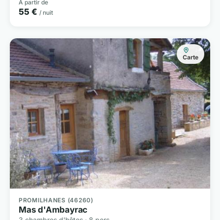
À partir de
55 €
/ nuit
Carte
PROMILHANES (46260)
Mas d'Ambayrac
3 chambres d'hôtes · 8 pers.