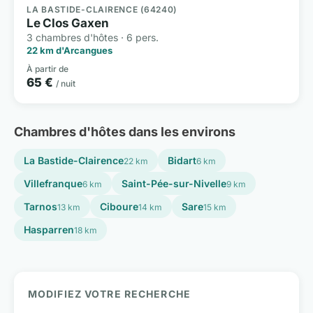
LA BASTIDE-CLAIRENCE (64240)
Le Clos Gaxen
3 chambres d'hôtes · 6 pers.
22 km d'Arcangues
À partir de
65 €
/ nuit
Chambres d'hôtes dans les environs
La Bastide-Clairence
Bidart
22 km
6 km
Villefranque
Saint-Pée-sur-Nivelle
6 km
9 km
Tarnos
Ciboure
Sare
13 km
14 km
15 km
Hasparren
18 km
MODIFIEZ VOTRE RECHERCHE