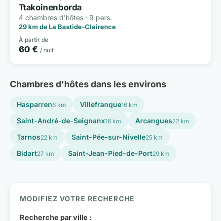
Ttakoinenborda
4 chambres d'hôtes · 9 pers.
29 km de La Bastide-Clairence
À partir de
60 €
/ nuit
Chambres d'hôtes dans les environs
Hasparren
Villefranque
6 km
16 km
Saint-André-de-Seignanx
Arcangues
16 km
22 km
Tarnos
Saint-Pée-sur-Nivelle
22 km
25 km
Bidart
Saint-Jean-Pied-de-Port
27 km
29 km
MODIFIEZ VOTRE RECHERCHE
Recherche par ville :