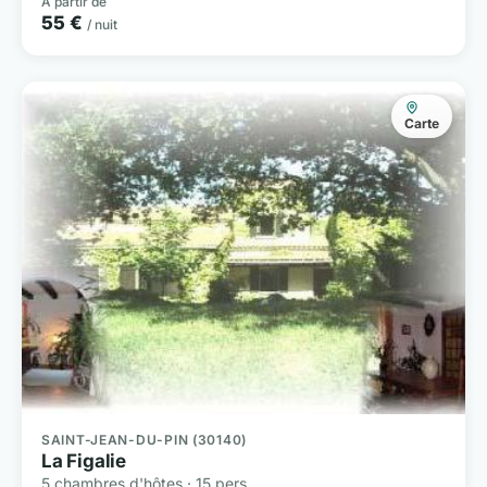
À partir de
55 €
/ nuit
Carte
SAINT-JEAN-DU-PIN (30140)
La Figalie
5 chambres d'hôtes · 15 pers.