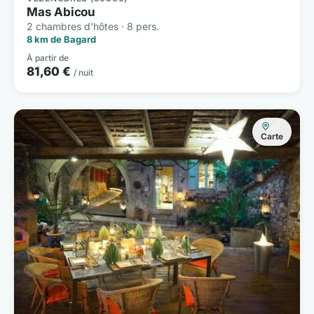
Mas Abicou
2 chambres d'hôtes · 8 pers.
8 km de Bagard
À partir de
81,60 €
/ nuit
Carte