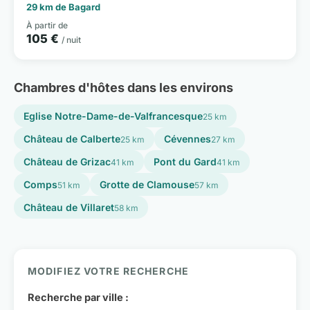
29 km de Bagard
À partir de
105 €
/ nuit
Chambres d'hôtes dans les environs
Eglise Notre-Dame-de-Valfrancesque
25 km
Château de Calberte
Cévennes
25 km
27 km
Château de Grizac
Pont du Gard
41 km
41 km
Comps
Grotte de Clamouse
51 km
57 km
Château de Villaret
58 km
MODIFIEZ VOTRE RECHERCHE
Recherche par ville :