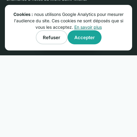
Chambres d'hôtes sur l'Ile de Ré
Cookies :
nous utilisons Google Analytics pour mesurer
Chambres d'hôtes près du Futuroscope
l'audience du site. Ces cookies ne sont déposés que si
Chambres d'hôtes en Camargue
vous les acceptez.
En savoir plus
Gîtes dans les plus beaux villages de France
Refuser
Accepter
Gîtes près du Mont Saint-Michel
Afficher la carte
PROPRIÉTAIRES
Publier une annonce : 29 €/an
Ouvrir un gîte ou une chambre d'hôtes : le guide
Espace membres
Questions fréquentes
Nous contacter
© RGNS Online - Tous droits réservés.
Conditions générales d'utilisation
·
Mentions légales
·