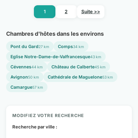
1
2
Suite >>
Chambres d'hôtes dans les environs
Pont du Gard
Comps
27 km
34 km
Eglise Notre-Dame-de-Valfrancesque
43 km
Cévennes
Château de Calberte
44 km
45 km
Avignon
Cathédrale de Maguelone
50 km
53 km
Camargue
57 km
MODIFIEZ VOTRE RECHERCHE
Recherche par ville :