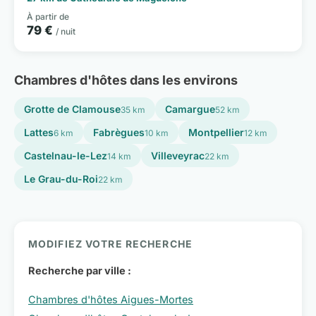
À partir de
79 €
/ nuit
Chambres d'hôtes dans les environs
Grotte de Clamouse
Camargue
35 km
52 km
Lattes
Fabrègues
Montpellier
6 km
10 km
12 km
Castelnau-le-Lez
Villeveyrac
14 km
22 km
Le Grau-du-Roi
22 km
MODIFIEZ VOTRE RECHERCHE
Recherche par ville :
Chambres d'hôtes Aigues-Mortes