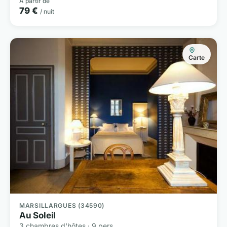
À partir de
79 €
/ nuit
Carte
MARSILLARGUES (34590)
Au Soleil
3 chambres d'hôtes · 9 pers.