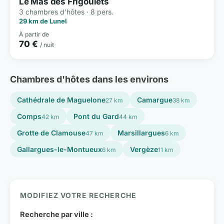
Le Mas des Frigoulets
3 chambres d'hôtes · 8 pers.
29 km de Lunel
À partir de
70 €
/ nuit
Chambres d'hôtes dans les environs
Cathédrale de Maguelone
Camargue
27 km
38 km
Comps
Pont du Gard
42 km
44 km
Grotte de Clamouse
Marsillargues
47 km
6 km
Gallargues-le-Montueux
Vergèze
6 km
11 km
MODIFIEZ VOTRE RECHERCHE
Recherche par ville :