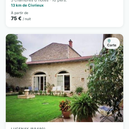
13 km de Civrieux
À partir de
75 €
/ nuit
Carte
LUCENAY (69480)