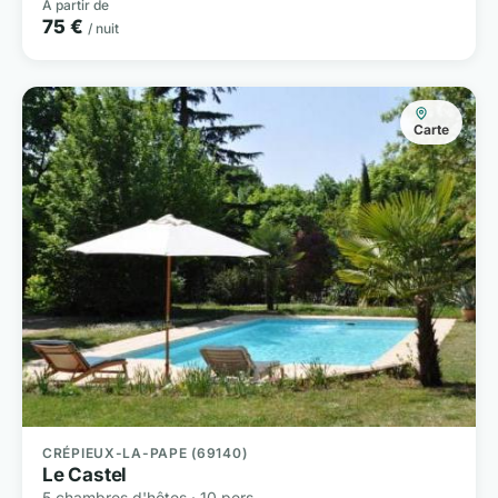
À partir de
75 €
/ nuit
Carte
CRÉPIEUX-LA-PAPE (69140)
Le Castel
5 chambres d'hôtes · 10 pers.